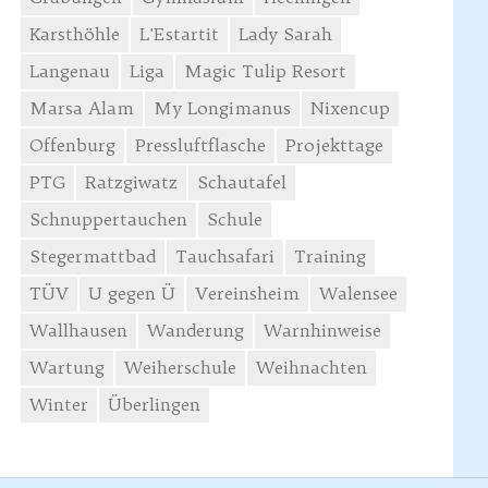
Karsthöhle
L'Estartit
Lady Sarah
Langenau
Liga
Magic Tulip Resort
Marsa Alam
My Longimanus
Nixencup
Offenburg
Pressluftflasche
Projekttage
PTG
Ratzgiwatz
Schautafel
Schnuppertauchen
Schule
Stegermattbad
Tauchsafari
Training
TÜV
U gegen Ü
Vereinsheim
Walensee
Wallhausen
Wanderung
Warnhinweise
Wartung
Weiherschule
Weihnachten
Winter
Überlingen