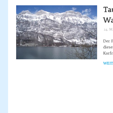
Ta
Wa
24. 
Der 
diese
Karf
WEIT