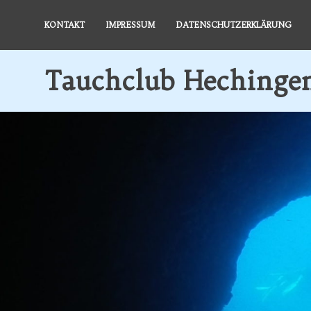
Zum
Inhalt
KONTAKT
IMPRESSUM
DATENSCHUTZERKLÄRUNG
springen
Tauchclub Hechingen
Tauchen
und
Unterwasser-
Rugby