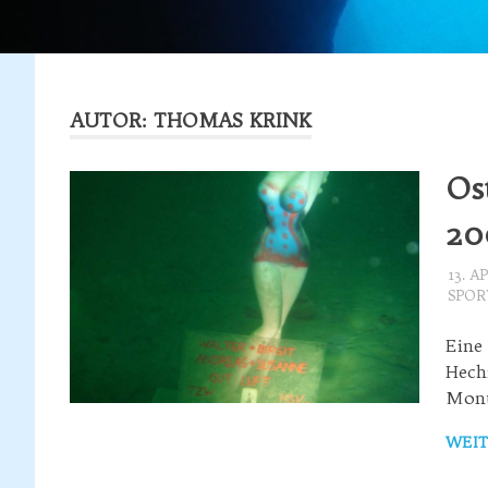
AUTOR:
THOMAS KRINK
Os
20
13. A
SPOR
Eine
Hech
Mont
WEIT