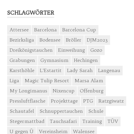
SCHLAGWÖRTER
Attersee
Barcelona
Barcelona Cup
Bezirksliga
Bodensee
Bröller
DJM2023
Dreikönigstauchen
Einweihung
Gozo
Grabungen
Gymnasium
Hechingen
Karsthöhle
L'Estartit
Lady Sarah
Langenau
Liga
Magic Tulip Resort
Marsa Alam
My Longimanus
Nixencup
Offenburg
Pressluftflasche
Projekttage
PTG
Ratzgiwatz
Schautafel
Schnuppertauchen
Schule
Stegermattbad
Tauchsafari
Training
TÜV
U gegen Ü
Vereinsheim
Walensee