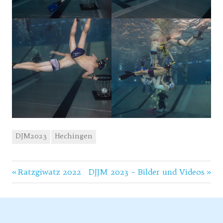
DJM2023
Hechingen
Vorheriger
Nächster
Beitragsnavigation
Ratzgiwatz 2022
DJJM 2023 – Bilder und Videos
Beitrag:
Beitrag: