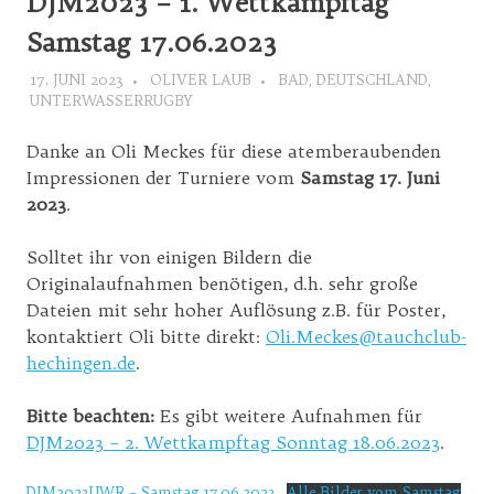
DJM2023 – 1. Wettkampftag
Samstag 17.06.2023
17. JUNI 2023
OLIVER LAUB
BAD
,
DEUTSCHLAND
,
UNTERWASSERRUGBY
Danke an Oli Meckes für diese atemberaubenden
Impressionen der Turniere vom
Samstag 17. Juni
2023
.
Solltet ihr von einigen Bildern die
Originalaufnahmen benötigen, d.h. sehr große
Dateien mit sehr hoher Auflösung z.B. für Poster,
kontaktiert Oli bitte direkt:
Oli.Meckes@tauchclub-
hechingen.de
.
Bitte beachten:
Es gibt weitere Aufnahmen für
DJM2023 – 2. Wettkampftag Sonntag 18.06.2023
.
DJM2023UWR – Samstag 17.06.2023
Alle Bilder vom Samstag