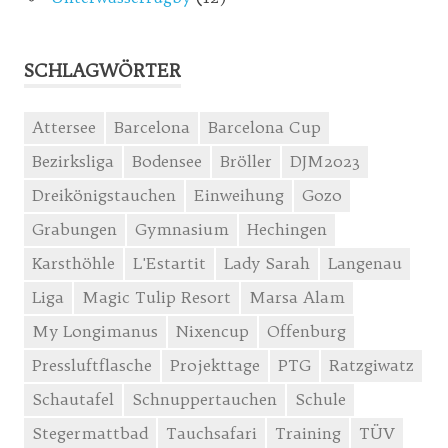
SCHLAGWÖRTER
Attersee
Barcelona
Barcelona Cup
Bezirksliga
Bodensee
Bröller
DJM2023
Dreikönigstauchen
Einweihung
Gozo
Grabungen
Gymnasium
Hechingen
Karsthöhle
L'Estartit
Lady Sarah
Langenau
Liga
Magic Tulip Resort
Marsa Alam
My Longimanus
Nixencup
Offenburg
Pressluftflasche
Projekttage
PTG
Ratzgiwatz
Schautafel
Schnuppertauchen
Schule
Stegermattbad
Tauchsafari
Training
TÜV